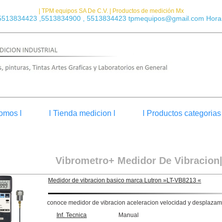
| TPM equipos SA De C.V. | Productos de medición Mx
5513834423 ,5513834900 , 5513834423 tpmequipos@gmail.com Horar
omos l
l Tienda medicion l
l Productos categorias 
Vibrometro+ Medidor De Vibracion|
Medidor de vibracion basico marca Lutron »LT-VB8213 «
conoce medidor de vibracion aceleracion velocidad y desplaza
Inf. Tecnica
Manual