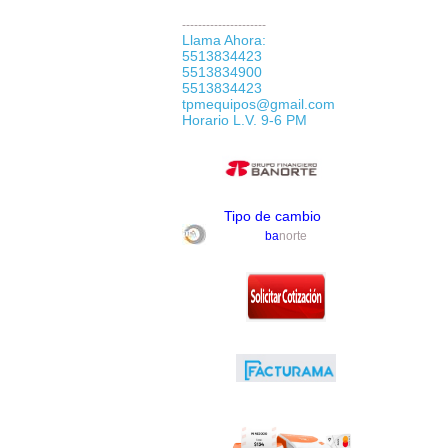
---------------------
Llama Ahora:
5513834423
5513834900
5513834423
tpmequipos@gmail.com
Horario L.V. 9-6 PM
Tipo de cambio
ba
norte