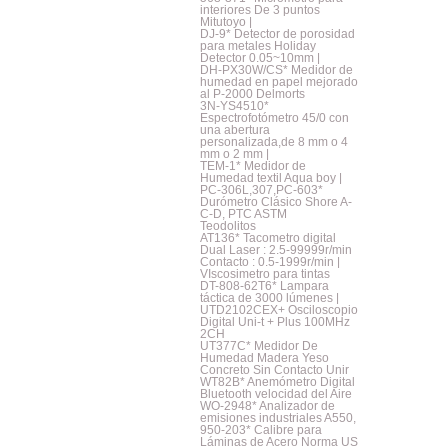
interiores De 3 puntos
Mitutoyo |
DJ-9* Detector de porosidad
para metales Holiday
Detector 0.05~10mm |
DH-PX30W/CS* Medidor de
humedad en papel mejorado
al P-2000 Delmorts
3N-YS4510*
Espectrofotómetro 45/0 con
una abertura
personalizada,de 8 mm o 4
mm o 2 mm |
TEM-1* Medidor de
Humedad textil Aqua boy |
PC-306L,307,PC-603*
Durómetro Clásico Shore A-
C-D, PTC ASTM
Teodolitos
AT136* Tacometro digital
Dual Laser : 2.5-99999r/min
Contacto : 0.5-1999r/min |
VIscosimetro para tintas
DT-808-62T6* Lampara
táctica de 3000 lúmenes |
UTD2102CEX+ Osciloscopio
Digital Uni-t + Plus 100MHz
2CH
UT377C* Medidor De
Humedad Madera Yeso
Concreto Sin Contacto Unir
WT82B* Anemómetro Digital
Bluetooth velocidad del Aire
WO-2948* Analizador de
emisiones industriales A550,
950-203* Calibre para
Láminas de Acero Norma US