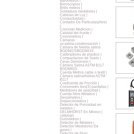
Barometros |
Boroscopios |
Brillo metros |
Soldadura medidores |
Cabinas de Luz |
Conductividad |
Contador De Particulas(Aire)
|
Concreto Medicion |
Calidad del Aceite I
Cronometros |
Cámaras
uv,salina,condensacion |
Camara de Niebla salina
BGD882S/BGD883S
Calibradores de plastico |
Compactacion de Suelo |
Ceras Denninson I
Cámara Salina ASTM B117
BGD880/S
Cuenta Metros cable o textil |
Cámara salina/niebla ASTM
B117
Coeficiente de Fricción |
Cronometro tres(3) pantallas |
Medidores de opacidad |
Cuenta hilos Metalico |
Densímetros |
Distanciómetros |
Detector de Porosidad en
metales |
DELMHORST En México |
catalogo
Durómetros |
Detector de Metales |
Detector/ Medidores De
gases |
Detector de Flujo