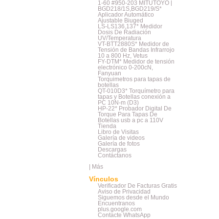
1-60 #950-203 MITUTOYO |
BGD218/1S,BGD219/S*
Aplicador Automático
Ajustable Biuged
LS-LS136,137* Medidor
Dosis De Radiación
UV/Temperatura
VT-BTT2880S* Medidor de
Tensión de Bandas Infrarrojo
10 a 800 Hz, Vetus
FY-DTM* Medidor de tensión
electrónico 0-200cN,
Fanyuan
Torquimetros para tapas de
botellas
QT-010D3* Torquímetro para
tapas y Botellas conexión a
PC 10N-m (D3)
HP-22* Probador Digital De
Torque Para Tapas De
Botellas usb a pc a 110V
Tienda
Libro de Visitas
Galería de videos
Galería de fotos
Descargas
Contáctanos
|
Más
Vínculos
Verificador De Facturas Gratis
Aviso de Privacidad
Siguemos desde el Mundo
Encuentranos
plus.google.com
Contacte WhatsApp