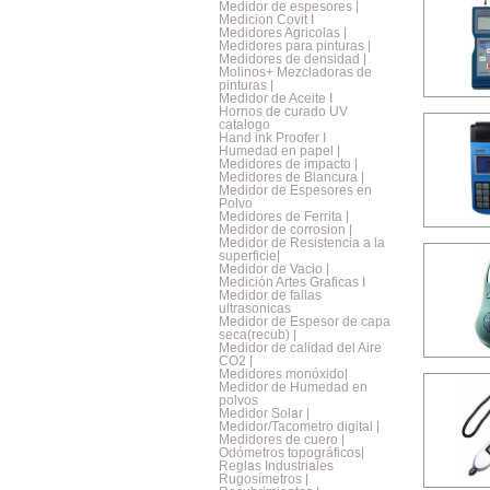
Medidor de espesores |
Medicion Covit I
Medidores Agricolas |
Medidores para pinturas |
Medidores de densidad |
Molinos+ Mezcladoras de
pinturas |
Medidor de Aceite I
Hornos de curado UV
catalogo
Hand ink Proofer I
Humedad en papel |
Medidores de impacto |
Medidores de Blancura |
Medidor de Espesores en
Polvo
Medidores de Ferrita |
Medidor de corrosion |
Medidor de Resistencia a la
superficie|
Medidor de Vacio |
Medición Artes Graficas I
Medidor de fallas
ultrasonicas
Medidor de Espesor de capa
seca(recub) |
Medidor de calidad del Aire
CO2 |
Medidores monóxido|
Medidor de Humedad en
polvos
Medidor Solar |
Medidor/Tacometro digital |
Medidores de cuero |
Odómetros topográficos|
Reglas Industriales
Rugosímetros |