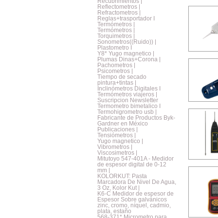
Recubrimientos |
Reflectometros |
Refractometros |
Reglas+trasportador I
Termómetros |
Termómetros |
Torquimetros |
Sonometros((Ruido)) |
Plastometro I
Y8* Yugo magnetico |
Plumas Dinas+Corona |
Pachometros |
Psicometros |
Tiempo de secado
pintura+tintas |
Inclinómetros Digitales I
Termómetros viajeros |
Suscripcion Newsletter
Termometro bimetalico I
Termohigrometro usb |
Fabricante de Productos Byk-
Gardner en México
Publicaciones |
Tensiómetros |
Yugo magnetico |
Vibrometros |
Viscosimetros |
Mitutoyo 547-401A - Medidor
de espesor digital de 0-12
mm |
KOLORKUT: Pasta
Marcadora De Nivel De Agua,
3 Oz, Kolor Kut |
K6-C Medidor de espesor de
Espesor Sobre galvánicos
zinc, cromo, níquel, cadmio,
plata, estaño
568-371* Micrometro para