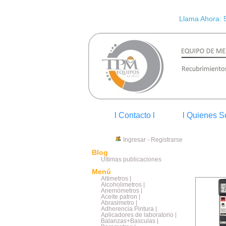
Llama Ahora: 
l Contacto l
l Quienes S
Ingresar
-
Registrarse
Blog
Últimas publicaciones
Menú
Altimetros |
Alcoholimetros |
Anemómetros |
Aceite patron |
Abrasimetro |
Adherencia Pintura |
Aplicadores de laboratorio |
Balanzas+Basculas |