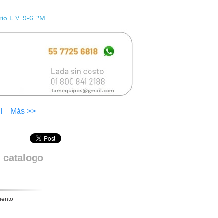
io L.V. 9-6 PM
l
Más >>
 catalogo
miento