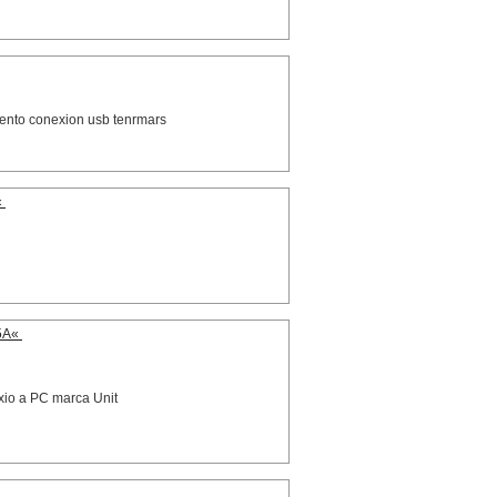
iento conexion usb tenrmars
«
5A«
xio a PC marca Unit