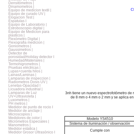
Densitómetros |
Dinamometros |
C
Equipo de medicion textil |
Equipo de curado UV |
Elogacion Test |
Espatulas I
Equipo de Laboratorio |
Estroboscopio digital |
Equipo de Medicion para
plasticos |
Flexómetro Digital |
Flexografia medicion |
Goniometros |
Gaussimetros |
Detector de
porosidad/Holiday detector I
Humedad/Materiales |
Termohigrometros |
Pruebas eléctricas |
Lupas+cuenta hilos |
Lainas/Laminas |
Lamparas de inspeccion |
Radiometros Dosis UV |
Lenetas-Opacidad I
Licuadora industrial |
Lamparas de Luz
3nh tiene un nuevo espectrofotómetro de 
UV+Ultravioleta |
de 8 mm o 4 mm o 2 mm y se aplica en ind
Luxometros |
PH metros |
Medidor de punto de rocio I
Medidor de anclaje |
Microscopios |
Medidores de color |
Modelo YS4510
Micrómetros Especiales |
Sistema de iluminación / observación
Manometros |
Medidor estatica |
Cumple con
Medidor Grosor Ultrasónico I