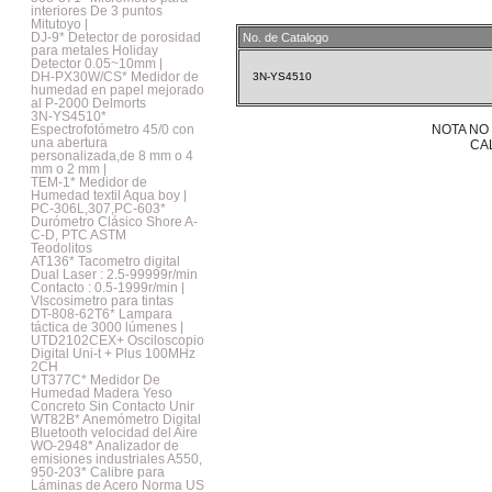
interiores De 3 puntos
Mitutoyo |
DJ-9* Detector de porosidad
No. de Catalogo
para metales Holiday
Detector 0.05~10mm |
DH-PX30W/CS* Medidor de
3N-YS4510
humedad en papel mejorado
al P-2000 Delmorts
3N-YS4510*
Espectrofotómetro 45/0 con
NOTA NO
una abertura
CA
personalizada,de 8 mm o 4
mm o 2 mm |
TEM-1* Medidor de
Humedad textil Aqua boy |
PC-306L,307,PC-603*
Durómetro Clásico Shore A-
C-D, PTC ASTM
Teodolitos
AT136* Tacometro digital
Dual Laser : 2.5-99999r/min
Contacto : 0.5-1999r/min |
VIscosimetro para tintas
DT-808-62T6* Lampara
táctica de 3000 lúmenes |
UTD2102CEX+ Osciloscopio
Digital Uni-t + Plus 100MHz
2CH
UT377C* Medidor De
Humedad Madera Yeso
Concreto Sin Contacto Unir
WT82B* Anemómetro Digital
Bluetooth velocidad del Aire
WO-2948* Analizador de
emisiones industriales A550,
950-203* Calibre para
Láminas de Acero Norma US