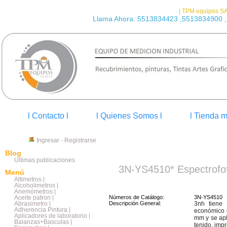
| TPM equipos SA
Llama Ahora: 5513834423 ,5513834900 ,
l Contacto l
l Quienes Somos l
l Tienda m
Ingresar
-
Registrarse
Blog
Últimas publicaciones
3N-YS4510* Espectrofot
Menú
Altimetros |
Alcoholimetros |
Anemómetros |
Aceite patron |
Números de Catálogo:
3N-YS4510
Abrasimetro |
Descripción General:
3nh tiene 
Adherencia Pintura |
económico 
Aplicadores de laboratorio |
mm y se apli
Balanzas+Basculas |
tenido, impr