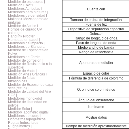
Medidor de espesores |
Medicion Covit I
Medidores Agricolas |
Cuenta con
Medidores para pinturas |
Medidores de densidad |
Molinos+ Mezcladoras de
Tamano de esfera de integración
pinturas |
Fuente de luz
Medidor de Aceite I
Dispositivo de separación espectral
Hornos de curado UV
catalogo
Detector
Hand ink Proofer I
Rango de longitud de onda
Humedad en papel |
Paso de longitud de onda
Medidores de impacto |
Medidores de Blancura |
Medio ancho de banda
Medidor de Espesores en
Rango de reflectancia
Polvo
Medidores de Ferrita |
Medidor de corrosion |
Apertura de medición
Medidor de Resistencia a la
superficie|
Medidor de Vacio |
Espacio de color
Medición Artes Graficas I
Medidor de fallas
Fórmula de diferencia de colorcmc
ultrasonicas
Medidor de Espesor de capa
seca(recub) |
Otro índice colorimétrico
Medidor de calidad del Aire
CO2 |
Medidores monóxido|
Ángulo del observador
Medidor de Humedad en
polvos
Iluminante
Medidor Solar |
Medidor/Tacometro digital |
Medidores de cuero |
Mostrar datos
Odómetros topográficos|
Reglas Industriales
Rugosímetros |
Tiempo de medición aproximadamente