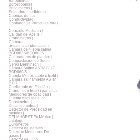
Barometros |
Boroscopios |
Brillo metros |
Soldadura medidores |
Cabinas de Luz |
Conductividad |
Contador De Particulas(Aire)
|
Concreto Medicion |
Calidad del Aceite I
Cronometros |
Cámaras
uv,salina,condensacion |
Camara de Niebla salina
BGD882S/BGD883S
Calibradores de plastico |
Compactacion de Suelo |
Ceras Denninson I
Cámara Salina ASTM B117
BGD880/S
Cuenta Metros cable o textil |
Cámara salina/niebla ASTM
B117
Coeficiente de Fricción |
Cronometro tres(3) pantallas |
Medidores de opacidad |
Cuenta hilos Metalico |
Densímetros |
Distanciómetros |
Detector de Porosidad en
metales |
DELMHORST En México |
catalogo
Durómetros |
Detector de Metales |
Detector/ Medidores De
gases |
Detector de Flujo