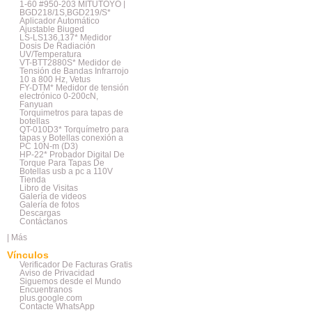
1-60 #950-203 MITUTOYO |
BGD218/1S,BGD219/S*
Aplicador Automático
Ajustable Biuged
LS-LS136,137* Medidor
Dosis De Radiación
UV/Temperatura
VT-BTT2880S* Medidor de
Tensión de Bandas Infrarrojo
10 a 800 Hz, Vetus
FY-DTM* Medidor de tensión
electrónico 0-200cN,
Fanyuan
Torquimetros para tapas de
botellas
QT-010D3* Torquímetro para
tapas y Botellas conexión a
PC 10N-m (D3)
HP-22* Probador Digital De
Torque Para Tapas De
Botellas usb a pc a 110V
Tienda
Libro de Visitas
Galería de videos
Galería de fotos
Descargas
Contáctanos
|
Más
Vínculos
Verificador De Facturas Gratis
Aviso de Privacidad
Siguemos desde el Mundo
Encuentranos
plus.google.com
Contacte WhatsApp