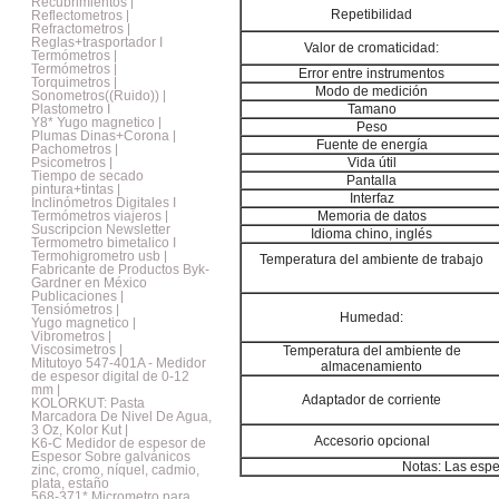
Recubrimientos |
Repetibilidad
Reflectometros |
Refractometros |
Reglas+trasportador I
Valor de cromaticidad:
Termómetros |
Termómetros |
Error entre instrumentos
Torquimetros |
Modo de medición
Sonometros((Ruido)) |
Plastometro I
Tamano
Y8* Yugo magnetico |
Peso
Plumas Dinas+Corona |
Fuente de energía
Pachometros |
Psicometros |
Vida útil
Tiempo de secado
Pantalla
pintura+tintas |
Interfaz
Inclinómetros Digitales I
Termómetros viajeros |
Memoria de datos
Suscripcion Newsletter
Idioma chino, inglés
Termometro bimetalico I
Termohigrometro usb |
Temperatura del ambiente de trabajo
Fabricante de Productos Byk-
Gardner en México
Publicaciones |
Tensiómetros |
Humedad:
Yugo magnetico |
Vibrometros |
Viscosimetros |
Temperatura del ambiente de
Mitutoyo 547-401A - Medidor
almacenamiento
de espesor digital de 0-12
mm |
Adaptador de corriente
KOLORKUT: Pasta
Marcadora De Nivel De Agua,
3 Oz, Kolor Kut |
Accesorio opcional
K6-C Medidor de espesor de
Espesor Sobre galvánicos
Notas: Las espe
zinc, cromo, níquel, cadmio,
plata, estaño
568-371* Micrometro para