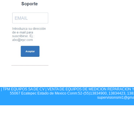
-------------------------------
| TPM EQUIPOS SA DE CV | VENTA DE EQUIPOS DE MEDICION REPARACION Y CA
55067 Ecatepec Estado de Mexico Conm:52-(55)13834900, 13834423, 1383
supervisionsmi1@gma