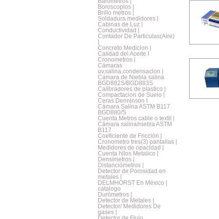
Barometros |
Boroscopios |
Brillo metros |
Soldadura medidores |
Cabinas de Luz |
Conductividad |
Contador De Particulas(Aire)
|
Concreto Medicion |
Calidad del Aceite I
Cronometros |
Cámaras
uv,salina,condensacion |
Camara de Niebla salina
BGD882S/BGD883S
Calibradores de plastico |
Compactacion de Suelo |
Ceras Denninson I
Cámara Salina ASTM B117
BGD880/S
Cuenta Metros cable o textil |
Cámara salina/niebla ASTM
B117
Coeficiente de Fricción |
Cronometro tres(3) pantallas |
Medidores de opacidad |
Cuenta hilos Metalico |
Densímetros |
Distanciómetros |
Detector de Porosidad en
metales |
DELMHORST En México |
catalogo
Durómetros |
Detector de Metales |
Detector/ Medidores De
gases |
Detector de Flujo