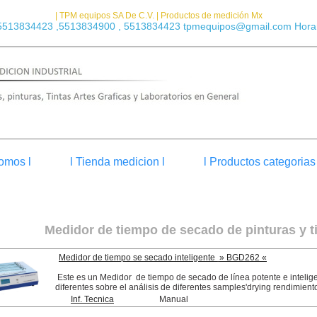
| TPM equipos SA De C.V. | Productos de medición Mx
5513834423 ,5513834900 , 5513834423 tpmequipos@gmail.com Horar
omos l
l Tienda medicion l
l Productos categorias 
Medidor de tiempo de secado de pinturas y 
Medidor de tiempo se secado inteligente
» BGD262 «
Este es un Medidor de tiempo de secado de línea potente e intelige
diferentes sobre el análisis de diferentes samples'drying rendimient
Inf. Tecnica
Manual