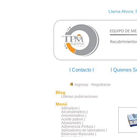
Llama Ahora: 
l Contacto l
l Quienes S
Ingresar
-
Registrarse
Blog
Últimas publicaciones
Menú
Altimetros |
Alcoholimetros |
Anemómetros |
Aceite patron |
Abrasimetro |
Adherencia Pintura |
Aplicadores de laboratorio |
Balanzas+Basculas |