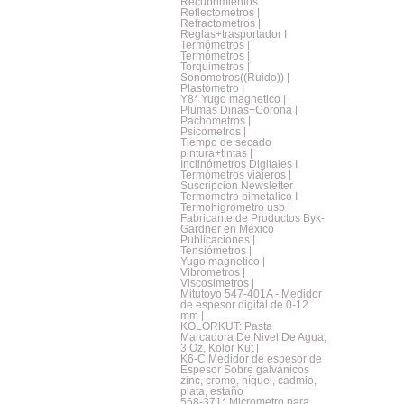
Recubrimientos |
Reflectometros |
Refractometros |
Reglas+trasportador I
Termómetros |
Termómetros |
Torquimetros |
Sonometros((Ruido)) |
Plastometro I
Y8* Yugo magnetico |
Plumas Dinas+Corona |
Pachometros |
Psicometros |
Tiempo de secado
pintura+tintas |
Inclinómetros Digitales I
Termómetros viajeros |
Suscripcion Newsletter
Termometro bimetalico I
Termohigrometro usb |
Fabricante de Productos Byk-
Gardner en México
Publicaciones |
Tensiómetros |
Yugo magnetico |
Vibrometros |
Viscosimetros |
Mitutoyo 547-401A - Medidor
de espesor digital de 0-12
mm |
KOLORKUT: Pasta
Marcadora De Nivel De Agua,
3 Oz, Kolor Kut |
K6-C Medidor de espesor de
Espesor Sobre galvánicos
zinc, cromo, níquel, cadmio,
plata, estaño
568-371* Micrometro para