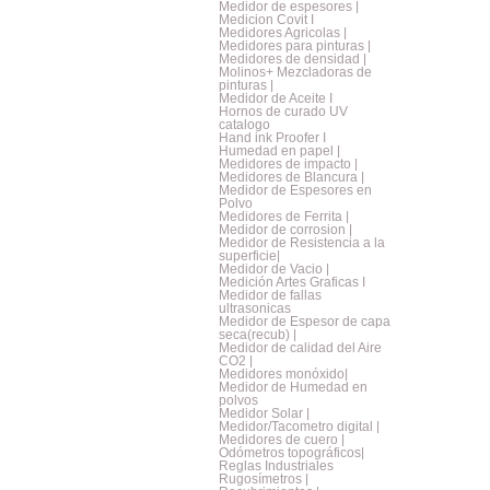
Medidor de espesores |
Medicion Covit I
Medidores Agricolas |
Medidores para pinturas |
Medidores de densidad |
Molinos+ Mezcladoras de
pinturas |
Medidor de Aceite I
Hornos de curado UV
catalogo
Hand ink Proofer I
Humedad en papel |
Medidores de impacto |
Medidores de Blancura |
Medidor de Espesores en
Polvo
Medidores de Ferrita |
Medidor de corrosion |
Medidor de Resistencia a la
superficie|
Medidor de Vacio |
Medición Artes Graficas I
Medidor de fallas
ultrasonicas
Medidor de Espesor de capa
seca(recub) |
Medidor de calidad del Aire
CO2 |
Medidores monóxido|
Medidor de Humedad en
polvos
Medidor Solar |
Medidor/Tacometro digital |
Medidores de cuero |
Odómetros topográficos|
Reglas Industriales
Rugosímetros |