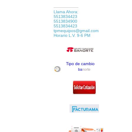
---------------------
Llama Ahora:
5513834423
5513834900
5513834423
tpmequipos@gmail.com
Horario L.V. 9-6 PM
Tipo de cambio
ba
norte