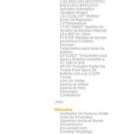
1-60 #950-203 MITUTOYO |
BGD218/1S,BGD219/S*
Aplicador Automático
Ajustable Biuged
LS-LS136,137* Medidor
Dosis De Radiación
UV/Temperatura
VT-BTT2880S* Medidor de
Tensión de Bandas Infrarrojo
10 a 800 Hz, Vetus
FY-DTM* Medidor de tensión
electrónico 0-200cN,
Fanyuan
Torquimetros para tapas de
botellas
QT-010D3* Torquímetro para
tapas y Botellas conexión a
PC 10N-m (D3)
HP-22* Probador Digital De
Torque Para Tapas De
Botellas usb a pc a 110V
Tienda
Libro de Visitas
Galería de videos
Galería de fotos
Descargas
Contáctanos
|
Más
Vínculos
Verificador De Facturas Gratis
Aviso de Privacidad
Siguemos desde el Mundo
Encuentranos
plus.google.com
Contacte WhatsApp