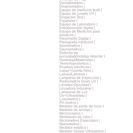
Densitómetros |
Dinamometros |
Equipo de medicion textil |
Equipo de curado UV |
Elogacion Test |
Espatulas I
Equipo de Laboratorio |
Estroboscopio digital |
Equipo de Medicion para
plasticos |
Flexómetro Digital |
Flexografia medicion |
Goniometros |
Gaussimetros |
Detector de
porosidad/Holiday detector I
Humedad/Materiales |
Termohigrometros |
Pruebas eléctricas |
Lupas+cuenta hilos |
Lainas/Laminas |
Lamparas de inspeccion |
Radiometros Dosis UV |
Lenetas-Opacidad I
Licuadora industrial |
Lamparas de Luz
UV+Ultravioleta |
Luxometros |
PH metros |
Medidor de punto de rocio I
Medidor de anclaje |
Microscopios |
Medidores de color |
Micrómetros Especiales |
Manometros |
Medidor estatica |
Medidor Grosor Ultrasónico I