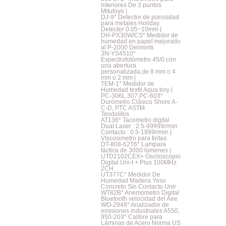
interiores De 3 puntos
Mitutoyo |
DJ-9* Detector de porosidad
para metales Holiday
Detector 0.05~10mm |
DH-PX30W/CS* Medidor de
humedad en papel mejorado
al P-2000 Delmorts
3N-YS4510*
Espectrofotómetro 45/0 con
una abertura
personalizada,de 8 mm o 4
mm o 2 mm |
TEM-1* Medidor de
Humedad textil Aqua boy |
PC-306L,307,PC-603*
Durómetro Clásico Shore A-
C-D, PTC ASTM
Teodolitos
AT136* Tacometro digital
Dual Laser : 2.5-99999r/min
Contacto : 0.5-1999r/min |
VIscosimetro para tintas
DT-808-62T6* Lampara
táctica de 3000 lúmenes |
UTD2102CEX+ Osciloscopio
Digital Uni-t + Plus 100MHz
2CH
UT377C* Medidor De
Humedad Madera Yeso
Concreto Sin Contacto Unir
WT82B* Anemómetro Digital
Bluetooth velocidad del Aire
WO-2948* Analizador de
emisiones industriales A550,
950-203* Calibre para
Láminas de Acero Norma US