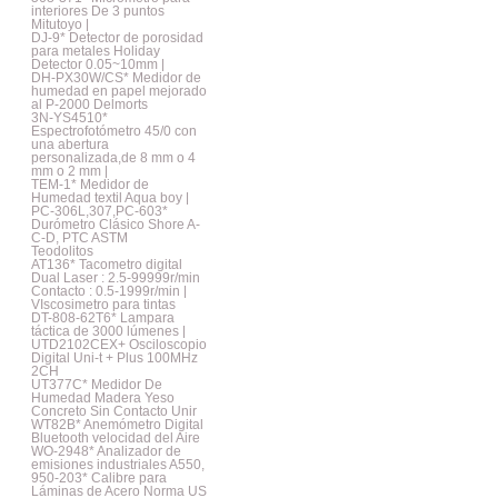
interiores De 3 puntos
Mitutoyo |
DJ-9* Detector de porosidad
para metales Holiday
Detector 0.05~10mm |
DH-PX30W/CS* Medidor de
humedad en papel mejorado
al P-2000 Delmorts
3N-YS4510*
Espectrofotómetro 45/0 con
una abertura
personalizada,de 8 mm o 4
mm o 2 mm |
TEM-1* Medidor de
Humedad textil Aqua boy |
PC-306L,307,PC-603*
Durómetro Clásico Shore A-
C-D, PTC ASTM
Teodolitos
AT136* Tacometro digital
Dual Laser : 2.5-99999r/min
Contacto : 0.5-1999r/min |
VIscosimetro para tintas
DT-808-62T6* Lampara
táctica de 3000 lúmenes |
UTD2102CEX+ Osciloscopio
Digital Uni-t + Plus 100MHz
2CH
UT377C* Medidor De
Humedad Madera Yeso
Concreto Sin Contacto Unir
WT82B* Anemómetro Digital
Bluetooth velocidad del Aire
WO-2948* Analizador de
emisiones industriales A550,
950-203* Calibre para
Láminas de Acero Norma US