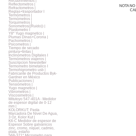
Recubrimientos |
Reflectometros |
NOTA NO
Refractometros |
CA
Reglas+trasportador I
Termómetros |
Termómetros |
Torquimetros |
Sonometros((Ruido)) |
Plastometro I
Y8* Yugo magnetico |
Plumas Dinas+Corona |
Pachometros |
Psicometros |
Tiempo de secado
pintura+tintas |
Inclinómetros Digitales I
Termómetros viajeros |
Suscripcion Newsletter
Termometro bimetalico I
Termohigrometro usb |
Fabricante de Productos Byk-
Gardner en México
Publicaciones |
Tensiómetros |
Yugo magnetico |
Vibrometros |
Viscosimetros |
Mitutoyo 547-401A - Medidor
de espesor digital de 0-12
mm |
KOLORKUT: Pasta
Marcadora De Nivel De Agua,
3 Oz, Kolor Kut |
K6-C Medidor de espesor de
Espesor Sobre galvánicos
zinc, cromo, níquel, cadmio,
plata, estaño
568-371* Micrometro para