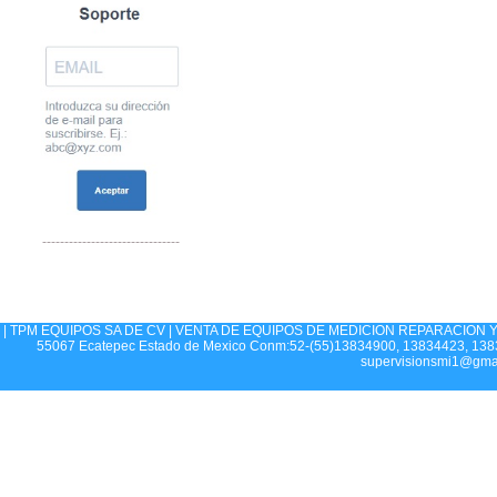
-------------------------------
| TPM EQUIPOS SA DE CV | VENTA DE EQUIPOS DE MEDICION REPARACION Y CA
55067 Ecatepec Estado de Mexico Conm:52-(55)13834900, 13834423, 1383
supervisionsmi1@gma