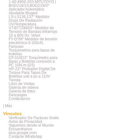
1-60 #950-203 MITUTOYO |
BGD218/1S,BGD219/S*
Aplicador Automático
Ajustable Biuged
LS-LS136,137* Medidor
Dosis De Radiación
UV/Temperatura
VT-BTT2880S* Medidor de
Tensión de Bandas Infrarrojo
10 a 800 Hz, Vetus
FY-DTM* Medidor de tensión
electrónico 0-200cN,
Fanyuan
Torquimetros para tapas de
botellas
QT-010D3* Torquímetro para
tapas y Botellas conexión a
PC 10N-m (D3)
HP-22* Probador Digital De
Torque Para Tapas De
Botellas usb a pc a 110V
Tienda
Libro de Visitas
Galería de videos
Galería de fotos
Descargas
Contáctanos
|
Más
Vínculos
Verificador De Facturas Gratis
Aviso de Privacidad
Siguemos desde el Mundo
Encuentranos
plus.google.com
Contacte WhatsApp