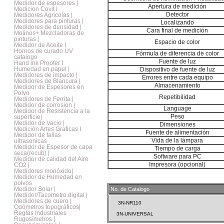
Medidor de espesores |
Apertura de medición
Medicion Covit I
Detector
Medidores Agricolas |
Medidores para pinturas |
Localizando
Medidores de densidad |
Cara final de medición
Molinos+ Mezcladoras de
pinturas |
Espacio de color
Medidor de Aceite I
Hornos de curado UV
Fórmula de diferencia de color
catalogo
Fuente de luz
Hand ink Proofer I
Humedad en papel |
Dispositivo de fuente de luz
Medidores de impacto |
Errores entre cada equipo
Medidores de Blancura |
Almacenamiento
Medidor de Espesores en
Polvo
Repetibilidad
Medidores de Ferrita |
Medidor de corrosion |
Language
Medidor de Resistencia a la
Peso
superficie|
Medidor de Vacio |
Dimensiones
Medición Artes Graficas I
Fuente de alimentación
Medidor de fallas
Vida de la lámpara
ultrasonicas
Medidor de Espesor de capa
Tiempo de carga
seca(recub) |
Software para PC
Medidor de calidad del Aire
Impresora (opcional)
CO2 |
Medidores monóxido|
Medidor de Humedad en
polvos
Medidor Solar |
No. de Catalogo
Medidor/Tacometro digital |
Medidores de cuero |
3N-NR110
Odómetros topográficos|
Reglas Industriales
3N-UNIVERSAL
Rugosímetros |