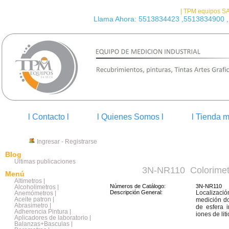
| TPM equipos SA
Llama Ahora: 5513834423 ,5513834900 ,
l Contacto l
l Quienes Somos l
l Tienda m
Ingresar
-
Registrarse
Blog
Últimas publicaciones
3N-NR110 Colorimet
Menú
Altimetros |
Números de Catálogo:
3N-NR110
Alcoholimetros |
Descripción General:
Localizació
Anemómetros |
Aceite patron |
medición d
Abrasimetro |
de esfera 
Adherencia Pintura |
iones de lit
Aplicadores de laboratorio |
Balanzas+Basculas |