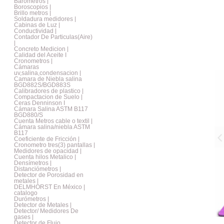
Barometros |
Boroscopios |
Brillo metros |
Soldadura medidores |
Cabinas de Luz |
Conductividad |
Contador De Particulas(Aire)
|
Concreto Medicion |
Calidad del Aceite I
Cronometros |
Cámaras
uv,salina,condensacion |
Camara de Niebla salina
BGD882S/BGD883S
Calibradores de plastico |
Compactacion de Suelo |
Ceras Denninson I
Cámara Salina ASTM B117
BGD880/S
Cuenta Metros cable o textil |
Cámara salina/niebla ASTM
B117
Coeficiente de Fricción |
Cronometro tres(3) pantallas |
Medidores de opacidad |
Cuenta hilos Metalico |
Densímetros |
Distanciómetros |
Detector de Porosidad en
metales |
DELMHORST En México |
catalogo
Durómetros |
Detector de Metales |
Detector/ Medidores De
gases |
Detector de Flujo