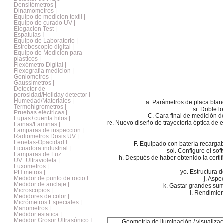
Densitómetros |
Dinamometros |
Equipo de medicion textil |
Equipo de curado UV |
Elogacion Test |
Espatulas I
Equipo de Laboratorio |
Estroboscopio digital |
Equipo de Medicion para
plasticos |
Flexómetro Digital |
Flexografia medicion |
Goniometros |
Gaussimetros |
Detector de
porosidad/Holiday detector I
Humedad/Materiales |
a. Parámetros de placa blan
Termohigrometros |
si. Doble l
Pruebas eléctricas |
C. Cara final de medición d
Lupas+cuenta hilos |
re. Nuevo diseño de trayectoria óptica de esf
Lainas/Laminas |
Lamparas de inspeccion |
Radiometros Dosis UV |
Lenetas-Opacidad I
F. Equipado con batería recargab
Licuadora industrial |
sol. Configure el so
Lamparas de Luz
h. Después de haber obtenido la certifi
UV+Ultravioleta |
Luxometros |
yo. Estructura 
PH metros |
Medidor de punto de rocio I
j. Aspe
Medidor de anclaje |
k. Gastar grandes su
Microscopios |
l. Rendimien
Medidores de color |
Micrómetros Especiales |
Manometros |
Medidor estatica |
Medidor Grosor Ultrasónico I
Geometría de iluminación / visualiza