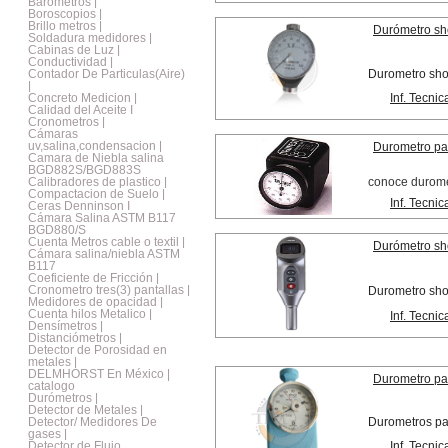
Barometros |
Boroscopios |
Brillo metros |
Durómetro sh
Soldadura medidores |
Cabinas de Luz |
Conductividad |
Contador De Particulas(Aire)
Durometro sho
|
Concreto Medicion |
Inf. Tecnic
Calidad del Aceite I
Cronometros |
Cámaras
uv,salina,condensacion |
Durometro pa
Camara de Niebla salina
BGD882S/BGD883S
Calibradores de plastico |
conoce duromet
Compactacion de Suelo |
Inf. Tecnic
Ceras Denninson I
Cámara Salina ASTM B117
BGD880/S
Cuenta Metros cable o textil |
Durómetro sh
Cámara salina/niebla ASTM
B117
Coeficiente de Fricción |
Cronometro tres(3) pantallas |
Durometro sho
Medidores de opacidad |
Cuenta hilos Metalico |
Inf. Tecnic
Densímetros |
Distanciómetros |
Detector de Porosidad en
metales |
DELMHORST En México |
Durometro par
catalogo
Durómetros |
Detector de Metales |
Detector/ Medidores De
Durometros pa
gases |
Detector de Flujo
Inf. Tecnic