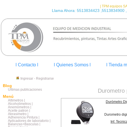
| TPM equipos SA
Llama Ahora: 5513834423 ,5513834900 ,
l Contacto l
l Quienes Somos l
l Tienda m
Ingresar
-
Registrarse
Blog
Últimas publicaciones
Durometro 
Menú
Altimetros |
Durómetro Di
Alcoholimetros |
Anemómetros |
Aceite patron |
Abrasimetro |
Durometro digi
Adherencia Pintura |
Aplicadores de laboratorio |
Inf. Tecnic
Balanzas+Basculas |