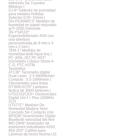
interiores De 3 puntos
Mitutoyo |
DJ-9* Detector de porosidad
para metales Holiday
Detector 0.05~10mm |
DH-PX30W/CS* Medidor de
humedad en papel mejorado
al P-2000 Delmorts
3N-YS4510*
Espectrofotómetro 45/0 con
una abertura
personalizada,de 8 mm o 4
mm o 2 mm |
TEM-1* Medidor de
Humedad textil Aqua boy |
PC-306L,307,PC-603*
Durómetro Clásico Shore A-
C-D, PTC ASTM
Teodolitos
AT136* Tacometro digital
Dual Laser : 2.5-99999r/min
Contacto : 0.5-1999r/min |
VIscosimetro para tintas
DT-808-62T6* Lampara
táctica de 3000 lúmenes |
UTD2102CEX+ Osciloscopio
Digital Uni-t + Plus 100MHz
2CH
UT377C* Medidor De
Humedad Madera Yeso
Concreto Sin Contacto Unir
WT82B* Anemómetro Digital
Bluetooth velocidad del Aire
WO-2948* Analizador de
emisiones industriales A550,
950-203* Calibre para
Láminas de Acero Norma US