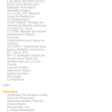
1-60 #950-203 MITUTOYO |
BGD218/1S,BGD219/S*
Aplicador Automático
Ajustable Biuged
LS-LS136,137* Medidor
Dosis De Radiación
UV/Temperatura
VT-BTT2880S* Medidor de
Tensión de Bandas Infrarrojo
10 a 800 Hz, Vetus
FY-DTM* Medidor de tensión
electrónico 0-200cN,
Fanyuan
Torquimetros para tapas de
botellas
QT-010D3* Torquímetro para
tapas y Botellas conexión a
PC 10N-m (D3)
HP-22* Probador Digital De
Torque Para Tapas De
Botellas usb a pc a 110V
Tienda
Libro de Visitas
Galería de videos
Galería de fotos
Descargas
Contáctanos
|
Más
Vínculos
Verificador De Facturas Gratis
Aviso de Privacidad
Siguemos desde el Mundo
Encuentranos
plus.google.com
Contacte WhatsApp