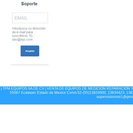
-------------------------------
| TPM EQUIPOS SA DE CV | VENTA DE EQUIPOS DE MEDICION REPARACION Y CA
55067 Ecatepec Estado de Mexico Conm:52-(55)13834900, 13834423, 1383
supervisionsmi1@gma