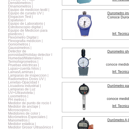
Densitómetros |
Dinamometros |
Equipo de medicion textil |
Equipo de curado UV |
Durometro im
Elogacion Test |
Conoce Durom
Espatulas I
Equipo de Laboratorio |
Estroboscopio digital |
Equipo de Medicion para
Inf. Tecnic
plasticos |
Flexómetro Digital |
Flexografia medicion |
Goniometros |
Gaussimetros |
Detector de
Durometro sh
porosidad/Holiday detector I
Humedad/Materiales |
Termohigrometros |
conoce medido
Pruebas eléctricas |
Lupas+cuenta hilos |
Inf. Tecnic
Lainas/Laminas |
Lamparas de inspeccion |
Radiometros Dosis UV |
Lenetas-Opacidad I
Licuadora industrial |
Durómetro pa
Lamparas de Luz
UV+Ultravioleta |
Luxometros |
conoce medido
PH metros |
Medidor de punto de rocio I
Inf. Tecnic
Medidor de anclaje |
Microscopios |
Medidores de color |
Micrómetros Especiales |
Durómetro A,
Manometros |
Medidor estatica |
Medidor Grosor Ultrasónico I