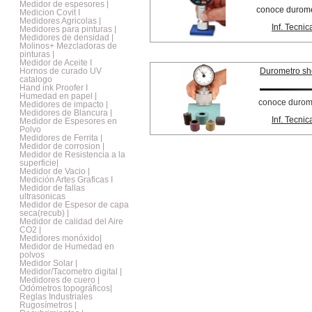
Medidor de espesores |
conoce duromet
Medicion Covit I
Medidores Agricolas |
Inf. Tecnic
Medidores para pinturas |
Medidores de densidad |
Molinos+ Mezcladoras de
pinturas |
Medidor de Aceite I
Hornos de curado UV
Durometro sh
catalogo
Hand ink Proofer I
Humedad en papel |
conoce durome
Medidores de impacto |
Medidores de Blancura |
Inf. Tecnic
Medidor de Espesores en
Polvo
Medidores de Ferrita |
Medidor de corrosion |
Medidor de Resistencia a la
superficie|
Medidor de Vacio |
Medición Artes Graficas I
Medidor de fallas
ultrasonicas
Medidor de Espesor de capa
seca(recub) |
Medidor de calidad del Aire
CO2 |
Medidores monóxido|
Medidor de Humedad en
polvos
Medidor Solar |
Medidor/Tacometro digital |
Medidores de cuero |
Odómetros topográficos|
Reglas Industriales
Rugosímetros |