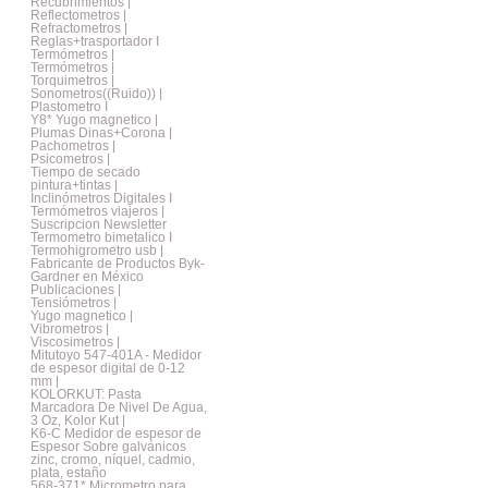
Recubrimientos |
Reflectometros |
Refractometros |
Reglas+trasportador I
Termómetros |
Termómetros |
Torquimetros |
Sonometros((Ruido)) |
Plastometro I
Y8* Yugo magnetico |
Plumas Dinas+Corona |
Pachometros |
Psicometros |
Tiempo de secado
pintura+tintas |
Inclinómetros Digitales I
Termómetros viajeros |
Suscripcion Newsletter
Termometro bimetalico I
Termohigrometro usb |
Fabricante de Productos Byk-
Gardner en México
Publicaciones |
Tensiómetros |
Yugo magnetico |
Vibrometros |
Viscosimetros |
Mitutoyo 547-401A - Medidor
de espesor digital de 0-12
mm |
KOLORKUT: Pasta
Marcadora De Nivel De Agua,
3 Oz, Kolor Kut |
K6-C Medidor de espesor de
Espesor Sobre galvánicos
zinc, cromo, níquel, cadmio,
plata, estaño
568-371* Micrometro para