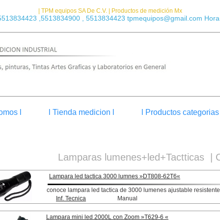
| TPM equipos SA De C.V. | Productos de medición Mx
5513834423 ,5513834900 , 5513834423 tpmequipos@gmail.com Horar
omos l
l Tienda medicion l
l Productos categorias 
Lamparas lumenes+led+Tactticas | 
Lampara led tactica 3000 lumnes »DT808-62T6«
conoce lampara led tactica de 3000 lumenes ajustable resistent
Inf. Tecnica
Manual
Lampara mini led 2000L con Zoom »T629-6 «