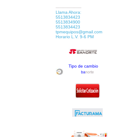
---------------------
Llama Ahora:
5513834423
5513834900
5513834423
tpmequipos@gmail.com
Horario L.V. 9-6 PM
Tipo de cambio
ba
norte