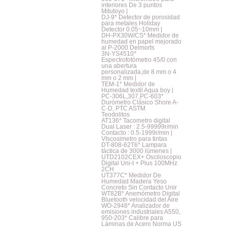
interiores De 3 puntos
Mitutoyo |
DJ-9* Detector de porosidad
para metales Holiday
Detector 0.05~10mm |
DH-PX30W/CS* Medidor de
humedad en papel mejorado
al P-2000 Delmorts
3N-YS4510*
Espectrofotómetro 45/0 con
una abertura
personalizada,de 8 mm o 4
mm o 2 mm |
TEM-1* Medidor de
Humedad textil Aqua boy |
PC-306L,307,PC-603*
Durómetro Clásico Shore A-
C-D, PTC ASTM
Teodolitos
AT136* Tacometro digital
Dual Laser : 2.5-99999r/min
Contacto : 0.5-1999r/min |
VIscosimetro para tintas
DT-808-62T6* Lampara
táctica de 3000 lúmenes |
UTD2102CEX+ Osciloscopio
Digital Uni-t + Plus 100MHz
2CH
UT377C* Medidor De
Humedad Madera Yeso
Concreto Sin Contacto Unir
WT82B* Anemómetro Digital
Bluetooth velocidad del Aire
WO-2948* Analizador de
emisiones industriales A550,
950-203* Calibre para
Láminas de Acero Norma US