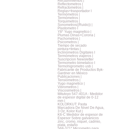
Recubrimientos |
Reflectometros |
Refractometros |
Reglas+trasportador I
Termómetros |
Termómetros |
Torquimetros |
Sonometros((Ruido)) |
Plastometro I
Y8* Yugo magnetico |
Plumas Dinas+Corona |
Pachometros |
Psicometros |
Tiempo de secado
pintura+tintas |
Inclinómetros Digitales I
Termómetros viajeros |
Suscripcion Newsletter
Termometro bimetalico I
Termohigrometro usb |
Fabricante de Productos Byk-
Gardner en México
Publicaciones |
Tensiómetros |
Yugo magnetico |
Vibrometros |
Viscosimetros |
Mitutoyo 547-401A - Medidor
de espesor digital de 0-12
mm |
KOLORKUT: Pasta
Marcadora De Nivel De Agua,
3 Oz, Kolor Kut |
K6-C Medidor de espesor de
Espesor Sobre galvánicos
zinc, cromo, níquel, cadmio,
plata, estaño
568-371* Micrometro para