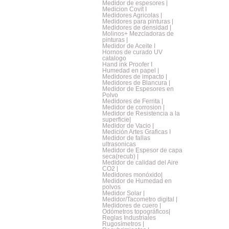
Medidor de espesores |
Medicion Covit I
Medidores Agricolas |
Medidores para pinturas |
Medidores de densidad |
Molinos+ Mezcladoras de
pinturas |
Medidor de Aceite I
Hornos de curado UV
catalogo
Hand ink Proofer I
Humedad en papel |
Medidores de impacto |
Medidores de Blancura |
Medidor de Espesores en
Polvo
Medidores de Ferrita |
Medidor de corrosion |
Medidor de Resistencia a la
superficie|
Medidor de Vacio |
Medición Artes Graficas I
Medidor de fallas
ultrasonicas
Medidor de Espesor de capa
seca(recub) |
Medidor de calidad del Aire
CO2 |
Medidores monóxido|
Medidor de Humedad en
polvos
Medidor Solar |
Medidor/Tacometro digital |
Medidores de cuero |
Odómetros topográficos|
Reglas Industriales
Rugosímetros |