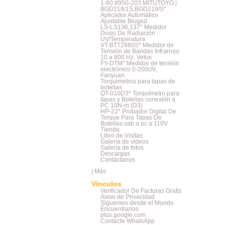
1-60 #950-203 MITUTOYO |
BGD218/1S,BGD219/S*
Aplicador Automático
Ajustable Biuged
LS-LS136,137* Medidor
Dosis De Radiación
UV/Temperatura
VT-BTT2880S* Medidor de
Tensión de Bandas Infrarrojo
10 a 800 Hz, Vetus
FY-DTM* Medidor de tensión
electrónico 0-200cN,
Fanyuan
Torquimetros para tapas de
botellas
QT-010D3* Torquímetro para
tapas y Botellas conexión a
PC 10N-m (D3)
HP-22* Probador Digital De
Torque Para Tapas De
Botellas usb a pc a 110V
Tienda
Libro de Visitas
Galería de videos
Galería de fotos
Descargas
Contáctanos
|
Más
Vínculos
Verificador De Facturas Gratis
Aviso de Privacidad
Siguemos desde el Mundo
Encuentranos
plus.google.com
Contacte WhatsApp