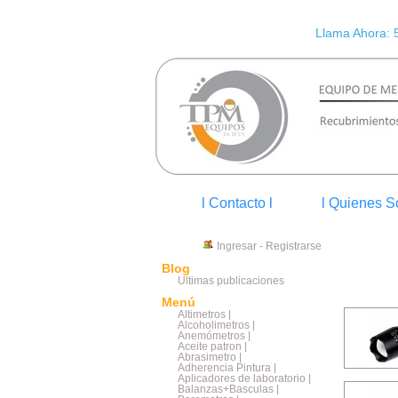
Llama Ahora: 
l Contacto l
l Quienes S
Ingresar
-
Registrarse
Blog
Últimas publicaciones
Menú
Altimetros |
Alcoholimetros |
Anemómetros |
Aceite patron |
Abrasimetro |
Adherencia Pintura |
Aplicadores de laboratorio |
Balanzas+Basculas |