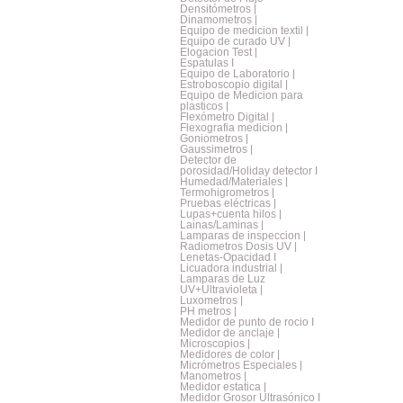
Densitómetros |
Dinamometros |
Equipo de medicion textil |
Equipo de curado UV |
Elogacion Test |
Espatulas I
Equipo de Laboratorio |
Estroboscopio digital |
Equipo de Medicion para
plasticos |
Flexómetro Digital |
Flexografia medicion |
Goniometros |
Gaussimetros |
Detector de
porosidad/Holiday detector I
Humedad/Materiales |
Termohigrometros |
Pruebas eléctricas |
Lupas+cuenta hilos |
Lainas/Laminas |
Lamparas de inspeccion |
Radiometros Dosis UV |
Lenetas-Opacidad I
Licuadora industrial |
Lamparas de Luz
UV+Ultravioleta |
Luxometros |
PH metros |
Medidor de punto de rocio I
Medidor de anclaje |
Microscopios |
Medidores de color |
Micrómetros Especiales |
Manometros |
Medidor estatica |
Medidor Grosor Ultrasónico I