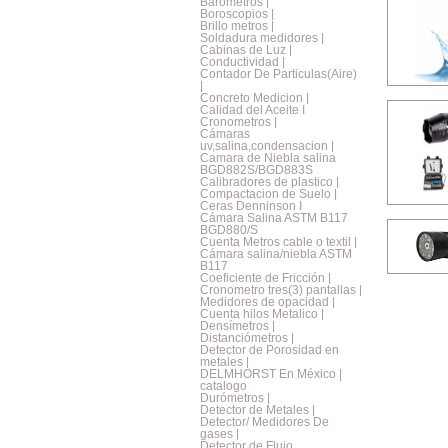
Barometros |
Boroscopios |
Brillo metros |
Soldadura medidores |
Cabinas de Luz |
Conductividad |
Contador De Particulas(Aire)
|
Concreto Medicion |
Calidad del Aceite I
Cronometros |
Cámaras
uv,salina,condensacion |
Camara de Niebla salina
BGD882S/BGD883S
Calibradores de plastico |
Compactacion de Suelo |
Ceras Denninson I
Cámara Salina ASTM B117
BGD880/S
Cuenta Metros cable o textil |
Cámara salina/niebla ASTM
B117
Coeficiente de Fricción |
Cronometro tres(3) pantallas |
Medidores de opacidad |
Cuenta hilos Metalico |
Densímetros |
Distanciómetros |
Detector de Porosidad en
metales |
DELMHORST En México |
catalogo
Durómetros |
Detector de Metales |
Detector/ Medidores De
gases |
Detector de Flujo