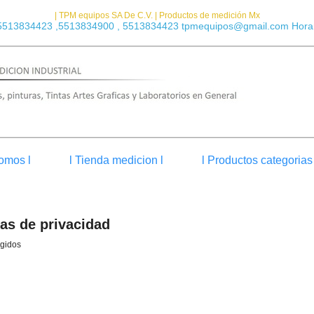
| TPM equipos SA De C.V. | Productos de medición Mx
5513834423 ,5513834900 , 5513834423 tpmequipos@gmail.com Horar
omos l
l Tienda medicion l
l Productos categorias 
cas de privacidad
egidos