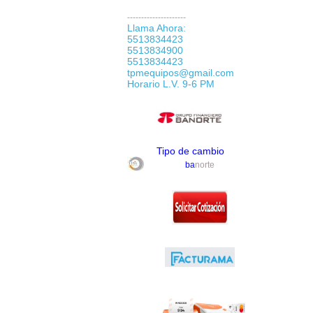
---------------------
Llama Ahora:
5513834423
5513834900
5513834423
tpmequipos@gmail.com
Horario L.V. 9-6 PM
Tipo de cambio
ba
norte