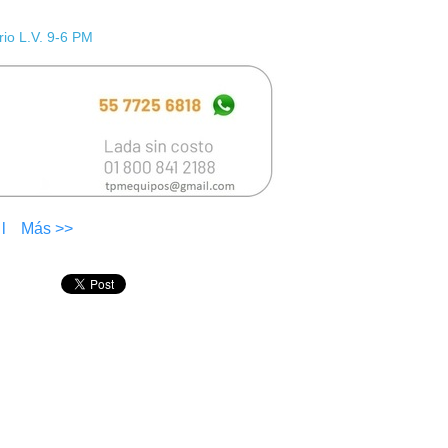
io L.V. 9-6 PM
l
Más >>