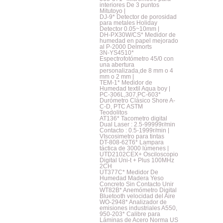
interiores De 3 puntos
Mitutoyo |
DJ-9* Detector de porosidad
para metales Holiday
Detector 0.05~10mm |
DH-PX30W/CS* Medidor de
humedad en papel mejorado
al P-2000 Delmorts
3N-YS4510*
Espectrofotómetro 45/0 con
una abertura
personalizada,de 8 mm o 4
mm o 2 mm |
TEM-1* Medidor de
Humedad textil Aqua boy |
PC-306L,307,PC-603*
Durómetro Clásico Shore A-
C-D, PTC ASTM
Teodolitos
AT136* Tacometro digital
Dual Laser : 2.5-99999r/min
Contacto : 0.5-1999r/min |
VIscosimetro para tintas
DT-808-62T6* Lampara
táctica de 3000 lúmenes |
UTD2102CEX+ Osciloscopio
Digital Uni-t + Plus 100MHz
2CH
UT377C* Medidor De
Humedad Madera Yeso
Concreto Sin Contacto Unir
WT82B* Anemómetro Digital
Bluetooth velocidad del Aire
WO-2948* Analizador de
emisiones industriales A550,
950-203* Calibre para
Láminas de Acero Norma US