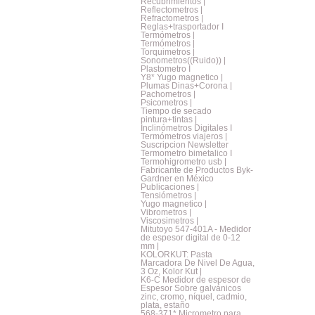
Recubrimientos |
Reflectometros |
Refractometros |
Reglas+trasportador I
Termómetros |
Termómetros |
Torquimetros |
Sonometros((Ruido)) |
Plastometro I
Y8* Yugo magnetico |
Plumas Dinas+Corona |
Pachometros |
Psicometros |
Tiempo de secado
pintura+tintas |
Inclinómetros Digitales I
Termómetros viajeros |
Suscripcion Newsletter
Termometro bimetalico I
Termohigrometro usb |
Fabricante de Productos Byk-
Gardner en México
Publicaciones |
Tensiómetros |
Yugo magnetico |
Vibrometros |
Viscosimetros |
Mitutoyo 547-401A - Medidor
de espesor digital de 0-12
mm |
KOLORKUT: Pasta
Marcadora De Nivel De Agua,
3 Oz, Kolor Kut |
K6-C Medidor de espesor de
Espesor Sobre galvánicos
zinc, cromo, níquel, cadmio,
plata, estaño
568-371* Micrometro para