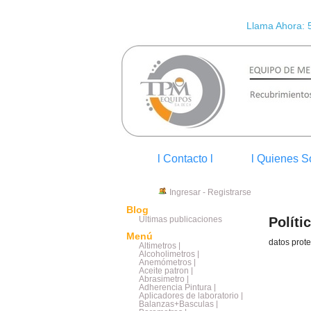
Llama Ahora: 
l Contacto l
l Quienes S
Ingresar
-
Registrarse
Blog
Últimas publicaciones
Políti
Menú
datos prot
Altimetros |
Alcoholimetros |
Anemómetros |
Aceite patron |
Abrasimetro |
Adherencia Pintura |
Aplicadores de laboratorio |
Balanzas+Basculas |