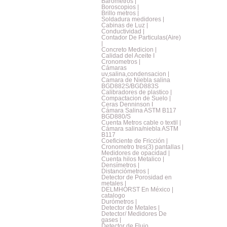
Barometros |
Boroscopios |
Brillo metros |
Soldadura medidores |
Cabinas de Luz |
Conductividad |
Contador De Particulas(Aire)
|
Concreto Medicion |
Calidad del Aceite I
Cronometros |
Cámaras
uv,salina,condensacion |
Camara de Niebla salina
BGD882S/BGD883S
Calibradores de plastico |
Compactacion de Suelo |
Ceras Denninson I
Cámara Salina ASTM B117
BGD880/S
Cuenta Metros cable o textil |
Cámara salina/niebla ASTM
B117
Coeficiente de Fricción |
Cronometro tres(3) pantallas |
Medidores de opacidad |
Cuenta hilos Metalico |
Densímetros |
Distanciómetros |
Detector de Porosidad en
metales |
DELMHORST En México |
catalogo
Durómetros |
Detector de Metales |
Detector/ Medidores De
gases |
Detector de Flujo