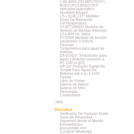
1-60 #950-203 MITUTOYO |
BGD218/1S,BGD219/S*
Aplicador Automático
Ajustable Biuged
LS-LS136,137* Medidor
Dosis De Radiación
UV/Temperatura
VT-BTT2880S* Medidor de
Tensión de Bandas Infrarrojo
10 a 800 Hz, Vetus
FY-DTM* Medidor de tensión
electrónico 0-200cN,
Fanyuan
Torquimetros para tapas de
botellas
QT-010D3* Torquímetro para
tapas y Botellas conexión a
PC 10N-m (D3)
HP-22* Probador Digital De
Torque Para Tapas De
Botellas usb a pc a 110V
Tienda
Libro de Visitas
Galería de videos
Galería de fotos
Descargas
Contáctanos
|
Más
Vínculos
Verificador De Facturas Gratis
Aviso de Privacidad
Siguemos desde el Mundo
Encuentranos
plus.google.com
Contacte WhatsApp