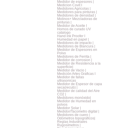
Medidor de espesores |
Medicion Covit I
Medidores Agricolas |
Medidores para pinturas |
Medidores de densidad |
Molinos+ Mezcladoras de
pinturas |
Medidor de Aceite I
Hornos de curado UV
catalogo
Hand ink Proofer I
Humedad en papel |
Medidores de impacto |
Medidores de Blancura |
Medidor de Espesores en
Polvo
Medidores de Ferrita |
Medidor de corrosion |
Medidor de Resistencia a la
superficie|
Medidor de Vacio |
Medición Artes Graficas I
Medidor de fallas
ultrasonicas
Medidor de Espesor de capa
seca(recub) |
Medidor de calidad del Aire
CO2 |
Medidores monóxido|
Medidor de Humedad en
polvos
Medidor Solar |
Medidor/Tacometro digital |
Medidores de cuero |
Odómetros topográficos|
Reglas Industriales
Rugosímetros |