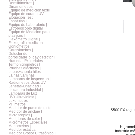
Densitómetros |
Dinamometros |
Equipo de medicion textil |
Equipo de curado UV |
Elogacion Test |
Espatulas I
Equipo de Laboratorio |
Estroboscopio digital |
Equipo de Medicion para
plasticos |
Flexómetro Digital |
Flexografia medicion |
Goniometros |
Gaussimetros |
Detector de
porosidad/Holiday detector I
Humedad/Materiales |
Termohigrometros |
Pruebas eléctricas |
Lupas+cuenta hilos |
Lainas/Laminas |
Lamparas de inspeccion |
Radiometros Dosis UV |
Lenetas-Opacidad I
Licuadora industrial |
Lamparas de Luz
UV+Ultravioleta |
Luxometros |
PH metros |
Medidor de punto de rocio I
S500 EX-regist
Medidor de anclaje |
Microscopios |
Medidores de color |
Micrómetros Especiales |
Manometros |
Higromet
Medidor estatica |
industria mé
Medidor Grosor Ultrasónico I