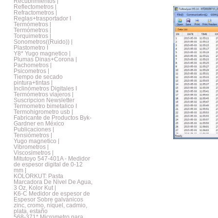
Recubrimientos |
Reflectometros |
Refractometros |
Reglas+trasportador I
Termómetros |
Termómetros |
Torquimetros |
Sonometros((Ruido)) |
Plastometro I
Y8* Yugo magnetico |
Plumas Dinas+Corona |
Pachometros |
Psicometros |
Tiempo de secado
pintura+tintas |
Inclinómetros Digitales I
Termómetros viajeros |
Suscripcion Newsletter
Termometro bimetalico I
Termohigrometro usb |
Fabricante de Productos Byk-
Gardner en México
Publicaciones |
Tensiómetros |
Yugo magnetico |
Vibrometros |
Viscosimetros |
Mitutoyo 547-401A - Medidor
de espesor digital de 0-12
mm |
KOLORKUT: Pasta
Marcadora De Nivel De Agua,
3 Oz, Kolor Kut |
K6-C Medidor de espesor de
Espesor Sobre galvánicos
zinc, cromo, níquel, cadmio,
plata, estaño
568-371* Micrometro para