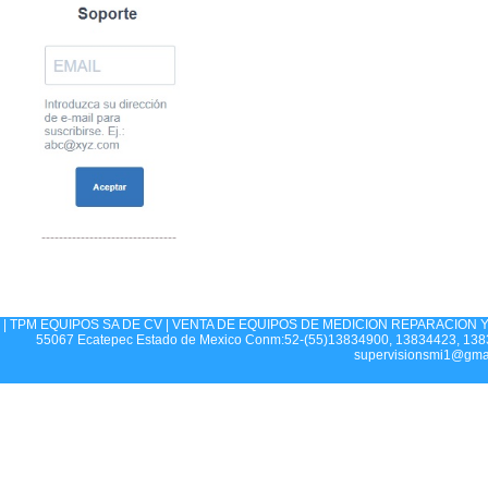
-------------------------------
| TPM EQUIPOS SA DE CV | VENTA DE EQUIPOS DE MEDICION REPARACION Y CA
55067 Ecatepec Estado de Mexico Conm:52-(55)13834900, 13834423, 1383
supervisionsmi1@gma