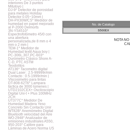
interiores De 3 puntos
Mitutoyo |
DJ-9* Detector de porosidad
para metales Holiday
Detector 0.05~10mm |
DH-PX30W/CS* Medidor de
humedad en papel mejorado
No. de Catalogo
al P-2000 Delmorts
3N-YS4510*
S500EX
Espectrofotómetro 45/0 con
una abertura
NOTA NO
personalizada,de 8 mm o 4
CA
mm o 2 mm |
TEM-1* Medidor de
Humedad textil Aqua boy |
PC-306L,307,PC-603*
Durómetro Clásico Shore A-
C-D, PTC ASTM
Teodolitos
AT136* Tacometro digital
Dual Laser : 2.5-99999r/min
Contacto : 0.5-1999r/min |
VIscosimetro para tintas
DT-808-62T6* Lampara
táctica de 3000 lúmenes |
UTD2102CEX+ Osciloscopio
Digital Uni-t + Plus 100MHz
2CH
UT377C* Medidor De
Humedad Madera Yeso
Concreto Sin Contacto Unir
WT82B* Anemómetro Digital
Bluetooth velocidad del Aire
WO-2948* Analizador de
emisiones industriales A550,
950-203* Calibre para
Láminas de Acero Norma US