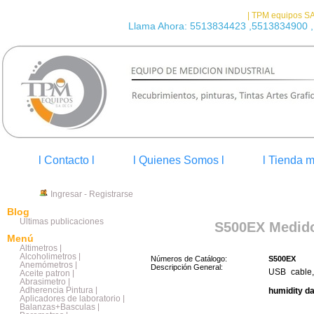
| TPM equipos SA
Llama Ahora: 5513834423 ,5513834900 ,
l Contacto l
l Quienes Somos l
l Tienda m
Ingresar
-
Registrarse
Blog
Últimas publicaciones
S500EX Medido
Menú
Altimetros |
Alcoholimetros |
Números de Catálogo:
S500EX
Anemómetros |
Descripción General:
USB cable,
Aceite patron |
Abrasimetro |
Adherencia Pintura |
humidity da
Aplicadores de laboratorio |
Balanzas+Basculas |