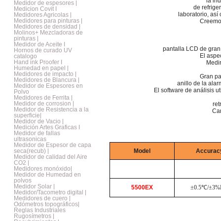
la in
Medidor de espesores |
de refrige
Medicion Covit I
laboratorio, así
Medidores Agricolas |
Medidores para pinturas |
Creemos
Medidores de densidad |
Molinos+ Mezcladoras de
pinturas |
Medidor de Aceite I
pantalla LCD de gran
Hornos de curado UV
El aspec
catalogo
Hand ink Proofer I
Medir
Humedad en papel |
Medidores de impacto |
Gran pa
Medidores de Blancura |
anillo de la ala
Medidor de Espesores en
El software de análisis ut
Polvo
Medidores de Ferrita |
Medidor de corrosion |
ret
Medidor de Resistencia a la
Car
superficie|
Medidor de Vacio |
Medición Artes Graficas I
Medidor de fallas
ultrasonicas
Medidor de Espesor de capa
seca(recub) |
Model
Accurac
Medidor de calidad del Aire
CO2 |
Medidores monóxido|
Medidor de Humedad en
polvos
Medidor Solar |
5500EX
±0.5℃/±3
Medidor/Tacometro digital |
Medidores de cuero |
Odómetros topográficos|
Reglas Industriales
Rugosímetros |