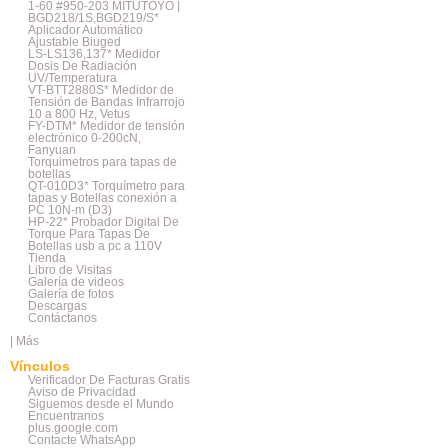
1-60 #950-203 MITUTOYO |
BGD218/1S,BGD219/S*
Aplicador Automático
Ajustable Biuged
LS-LS136,137* Medidor
Dosis De Radiación
UV/Temperatura
VT-BTT2880S* Medidor de
Tensión de Bandas Infrarrojo
10 a 800 Hz, Vetus
FY-DTM* Medidor de tensión
electrónico 0-200cN,
Fanyuan
Torquimetros para tapas de
botellas
QT-010D3* Torquímetro para
tapas y Botellas conexión a
PC 10N-m (D3)
HP-22* Probador Digital De
Torque Para Tapas De
Botellas usb a pc a 110V
Tienda
Libro de Visitas
Galería de videos
Galería de fotos
Descargas
Contáctanos
|
Más
Vínculos
Verificador De Facturas Gratis
Aviso de Privacidad
Siguemos desde el Mundo
Encuentranos
plus.google.com
Contacte WhatsApp