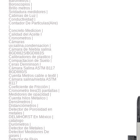
Barometros |
Boroscopios |
Brillo metros |
Soldadura medidores |
Cabinas de Luz |
Conductividad |
Contador De Particulas(Aire)
|
Concreto Medicion |
Calidad del Aceite I
Cronometros |
Cámaras
uv,salina,condensacion |
Camara de Niebla salina
BGD882S/BGD883S
Calibradores de plastico |
Compactacion de Suelo |
Ceras Denninson I
Cámara Salina ASTM B117
BGD880/S
Cuenta Metros cable o textil |
Cámara salina/niebla ASTM
B117
Coeficiente de Fricción |
Cronometro tres(3) pantallas |
Medidores de opacidad |
Cuenta hilos Metalico |
Densímetros |
Distanciómetros |
Detector de Porosidad en
metales |
DELMHORST En México |
catalogo
Durómetros |
Detector de Metales |
Detector/ Medidores De
gases |
Detector de Flujo