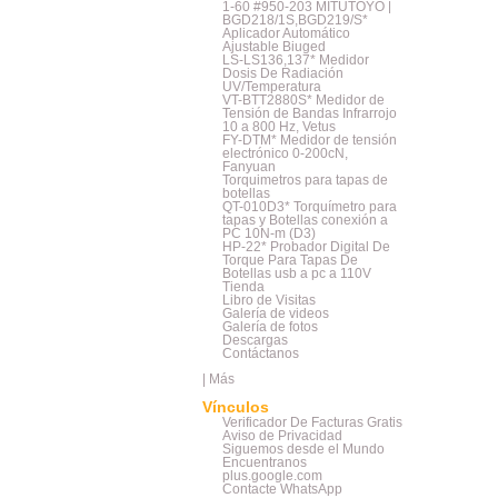
1-60 #950-203 MITUTOYO |
BGD218/1S,BGD219/S*
Aplicador Automático
Ajustable Biuged
LS-LS136,137* Medidor
Dosis De Radiación
UV/Temperatura
VT-BTT2880S* Medidor de
Tensión de Bandas Infrarrojo
10 a 800 Hz, Vetus
FY-DTM* Medidor de tensión
electrónico 0-200cN,
Fanyuan
Torquimetros para tapas de
botellas
QT-010D3* Torquímetro para
tapas y Botellas conexión a
PC 10N-m (D3)
HP-22* Probador Digital De
Torque Para Tapas De
Botellas usb a pc a 110V
Tienda
Libro de Visitas
Galería de videos
Galería de fotos
Descargas
Contáctanos
|
Más
Vínculos
Verificador De Facturas Gratis
Aviso de Privacidad
Siguemos desde el Mundo
Encuentranos
plus.google.com
Contacte WhatsApp