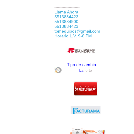
---------------------
Llama Ahora:
5513834423
5513834900
5513834423
tpmequipos@gmail.com
Horario L.V. 9-6 PM
Tipo de cambio
ba
norte