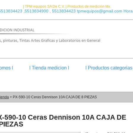
| TPM equipos SA De C.V. | Productos de medición Mx
5513834423 ,5513834900 , 5513834423 tpmequipos@gmail.com Horar
omos l
l Tienda medicion l
l Productos categorias 
ienda
> PX-590-10 Ceras Dennison 10A CAJA DE 8 PIEZAS
X-590-10 Ceras Dennison 10A CAJA DE
 PIEZAS