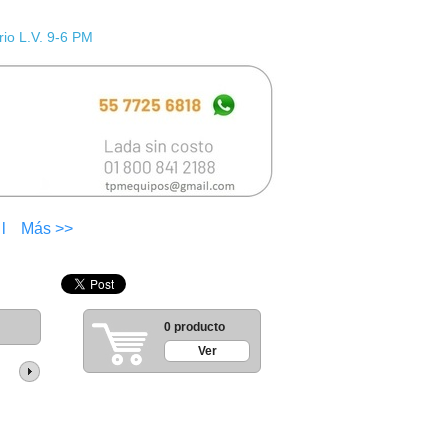
io L.V. 9-6 PM
l
Más >>
0 producto
Ver