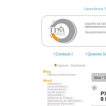
Llama Ahora: 
l Contacto l
l Quienes S
Ingresar
-
Registrarse
Blog
Últimas publicaciones
Inicio
>
T
Menú
Altimetros |
Alcoholimetros |
Anemómetros |
P
Aceite patron |
Abrasimetro |
8
Adherencia Pintura |
Aplicadores de laboratorio |
Balanzas+Basculas |