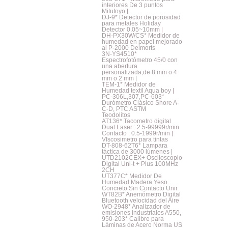
interiores De 3 puntos
Mitutoyo |
DJ-9* Detector de porosidad
para metales Holiday
Detector 0.05~10mm |
DH-PX30W/CS* Medidor de
humedad en papel mejorado
al P-2000 Delmorts
3N-YS4510*
Espectrofotómetro 45/0 con
una abertura
personalizada,de 8 mm o 4
mm o 2 mm |
TEM-1* Medidor de
Humedad textil Aqua boy |
PC-306L,307,PC-603*
Durómetro Clásico Shore A-
C-D, PTC ASTM
Teodolitos
AT136* Tacometro digital
Dual Laser : 2.5-99999r/min
Contacto : 0.5-1999r/min |
VIscosimetro para tintas
DT-808-62T6* Lampara
táctica de 3000 lúmenes |
UTD2102CEX+ Osciloscopio
Digital Uni-t + Plus 100MHz
2CH
UT377C* Medidor De
Humedad Madera Yeso
Concreto Sin Contacto Unir
WT82B* Anemómetro Digital
Bluetooth velocidad del Aire
WO-2948* Analizador de
emisiones industriales A550,
950-203* Calibre para
Láminas de Acero Norma US