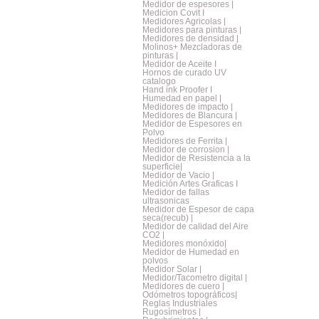
Medidor de espesores |
Medicion Covit I
Medidores Agricolas |
Medidores para pinturas |
Medidores de densidad |
Molinos+ Mezcladoras de
pinturas |
Medidor de Aceite I
Hornos de curado UV
catalogo
Hand ink Proofer I
Humedad en papel |
Medidores de impacto |
Medidores de Blancura |
Medidor de Espesores en
Polvo
Medidores de Ferrita |
Medidor de corrosion |
Medidor de Resistencia a la
superficie|
Medidor de Vacio |
Medición Artes Graficas I
Medidor de fallas
ultrasonicas
Medidor de Espesor de capa
seca(recub) |
Medidor de calidad del Aire
CO2 |
Medidores monóxido|
Medidor de Humedad en
polvos
Medidor Solar |
Medidor/Tacometro digital |
Medidores de cuero |
Odómetros topográficos|
Reglas Industriales
Rugosímetros |