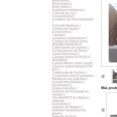
Barometros |
Boroscopios |
Brillo metros |
Soldadura medidores |
Cabinas de Luz |
Conductividad |
Contador De Particulas(Aire)
|
Concreto Medicion |
Calidad del Aceite I
Cronometros |
Cámaras
uv,salina,condensacion |
Camara de Niebla salina
BGD882S/BGD883S
Calibradores de plastico |
Compactacion de Suelo |
Ceras Denninson I
Cámara Salina ASTM B117
BGD880/S
Cuenta Metros cable o textil |
Cámara salina/niebla ASTM
B117
Coeficiente de Fricción |
Cronometro tres(3) pantallas |
Medidores de opacidad |
Cuenta hilos Metalico |
Densímetros |
Más prod
Distanciómetros |
Detector de Porosidad en
metales |
DELMHORST En México |
catalogo
Durómetros |
Detector de Metales |
Detector/ Medidores De
gases |
Detector de Flujo