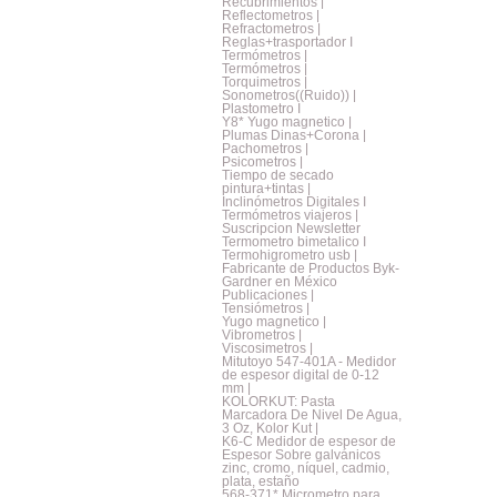
Recubrimientos |
Reflectometros |
Refractometros |
Reglas+trasportador I
Termómetros |
Termómetros |
Torquimetros |
Sonometros((Ruido)) |
Plastometro I
Y8* Yugo magnetico |
Plumas Dinas+Corona |
Pachometros |
Psicometros |
Tiempo de secado
pintura+tintas |
Inclinómetros Digitales I
Termómetros viajeros |
Suscripcion Newsletter
Termometro bimetalico I
Termohigrometro usb |
Fabricante de Productos Byk-
Gardner en México
Publicaciones |
Tensiómetros |
Yugo magnetico |
Vibrometros |
Viscosimetros |
Mitutoyo 547-401A - Medidor
de espesor digital de 0-12
mm |
KOLORKUT: Pasta
Marcadora De Nivel De Agua,
3 Oz, Kolor Kut |
K6-C Medidor de espesor de
Espesor Sobre galvánicos
zinc, cromo, níquel, cadmio,
plata, estaño
568-371* Micrometro para