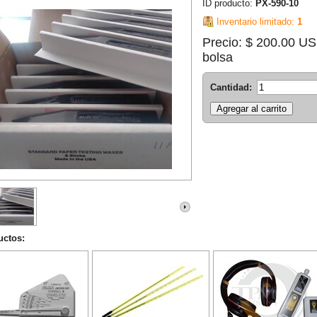
ID producto:
PX-590-10
Inventario limitado:
1
Precio: $ 200.00 U
bolsa
Cantidad:
uctos: