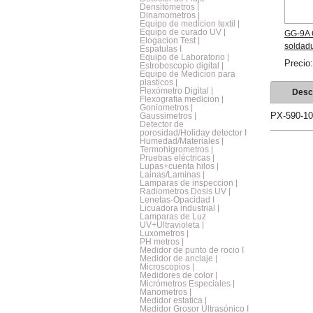
Densitómetros |
Dinamometros |
Equipo de medicion textil |
Equipo de curado UV |
GG-9A C
Elogacion Test |
soldadu
Espatulas I
Equipo de Laboratorio |
Precio
Estroboscopio digital |
Equipo de Medicion para
plasticos |
Flexómetro Digital |
Desc
Flexografia medicion |
Goniometros |
PX-590-1
Gaussimetros |
Detector de
porosidad/Holiday detector I
Humedad/Materiales |
Termohigrometros |
Pruebas eléctricas |
Lupas+cuenta hilos |
Lainas/Laminas |
Lamparas de inspeccion |
Radiometros Dosis UV |
Lenetas-Opacidad I
Licuadora industrial |
Lamparas de Luz
UV+Ultravioleta |
Luxometros |
PH metros |
Medidor de punto de rocio I
Medidor de anclaje |
Microscopios |
Medidores de color |
Micrómetros Especiales |
Manometros |
Medidor estatica |
Medidor Grosor Ultrasónico I