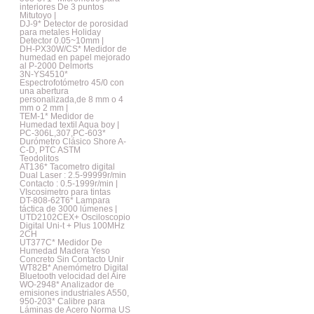
interiores De 3 puntos
Mitutoyo |
DJ-9* Detector de porosidad
para metales Holiday
Detector 0.05~10mm |
DH-PX30W/CS* Medidor de
humedad en papel mejorado
al P-2000 Delmorts
3N-YS4510*
Espectrofotómetro 45/0 con
una abertura
personalizada,de 8 mm o 4
mm o 2 mm |
TEM-1* Medidor de
Humedad textil Aqua boy |
PC-306L,307,PC-603*
Durómetro Clásico Shore A-
C-D, PTC ASTM
Teodolitos
AT136* Tacometro digital
Dual Laser : 2.5-99999r/min
Contacto : 0.5-1999r/min |
VIscosimetro para tintas
DT-808-62T6* Lampara
táctica de 3000 lúmenes |
UTD2102CEX+ Osciloscopio
Digital Uni-t + Plus 100MHz
2CH
UT377C* Medidor De
Humedad Madera Yeso
Concreto Sin Contacto Unir
WT82B* Anemómetro Digital
Bluetooth velocidad del Aire
WO-2948* Analizador de
emisiones industriales A550,
950-203* Calibre para
Láminas de Acero Norma US