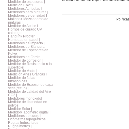
Medidor de espesores |
Medicion Covit I
pagina 49/2021
Medidores Agricolas |
Medidores para pinturas |
Medidores de densidad |
Molinos+ Mezcladoras de
Política
pinturas |
Medidor de Aceite I
Hornos de curado UV
catalogo
Hand ink Proofer I
Humedad en papel |
Medidores de impacto |
Medidores de Blancura |
Medidor de Espesores en
Polvo
Medidores de Ferrita |
Medidor de corrosion |
Medidor de Resistencia a la
superficie|
Medidor de Vacio |
Medición Artes Graficas I
Medidor de fallas
ultrasonicas
Medidor de Espesor de capa
seca(recub) |
Medidor de calidad del Aire
CO2 |
Medidores monóxido|
Medidor de Humedad en
polvos
Medidor Solar |
Medidor/Tacometro digital |
Medidores de cuero |
Odómetros topográficos|
Reglas Industriales
Rugosímetros |