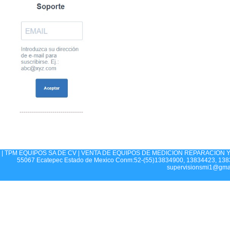
-------------------------------
| TPM EQUIPOS SA DE CV | VENTA DE EQUIPOS DE MEDICION REPARACION Y CA
55067 Ecatepec Estado de Mexico Conm:52-(55)13834900, 13834423, 1383
supervisionsmi1@gma