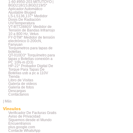
1-60 #950-203 MITUTOYO |
BGD218/1S,BGD219/S*
Aplicador Automático
Ajustable Biuged
LS-LS136,137* Medidor
Dosis De Radiación
UV/Temperatura
VT-BTT2880S* Medidor de
Tensión de Bandas Infrarrojo
10 a 800 Hz, Vetus
FY-DTM* Medidor de tensión
electrónico 0-200cN,
Fanyuan
Torquimetros para tapas de
botellas
QT-010D3* Torquímetro para
tapas y Botellas conexión a
PC 10N-m (D3)
HP-22* Probador Digital De
Torque Para Tapas De
Botellas usb a pc a 110V
Tienda
Libro de Visitas
Galería de videos
Galería de fotos
Descargas
Contáctanos
|
Más
Vínculos
Verificador De Facturas Gratis
Aviso de Privacidad
Siguemos desde el Mundo
Encuentranos
plus.google.com
Contacte WhatsApp