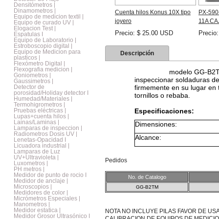
Densitómetros |
Dinamometros |
Cuenta hilos Konus 10X tipo
PX-590
Equipo de medicion textil |
joyero
11A CAJ
Equipo de curado UV |
Elogacion Test |
Precio: $ 25.00 USD
Precio
Espatulas I
Equipo de Laboratorio |
Estroboscopio digital |
Equipo de Medicion para
Descripción
plasticos |
Flexómetro Digital |
Flexografia medicion |
inspección
modelo GG-B2TM
Goniometros |
inspeccionar soldaduras de
Gaussimetros |
Detector de
firmemente en su lugar en 
porosidad/Holiday detector I
tornillos o rebaba.
Humedad/Materiales |
Termohigrometros |
Pruebas eléctricas |
Especificaciones:
Lupas+cuenta hilos |
Lainas/Laminas |
Dimensiones:
Lamparas de inspeccion |
Radiometros Dosis UV |
Alcance:
Lenetas-Opacidad I
Licuadora industrial |
Lamparas de Luz
UV+Ultravioleta |
Pedidos
Luxometros |
PH metros |
Medidor de punto de rocio I
No. de Catalogo
Medidor de anclaje |
Microscopios |
GG-B2TM
Medidores de color |
Micrómetros Especiales |
Manometros |
Medidor estatica |
NOTA NO INCLUYE PILAS FAVOR DE US
Medidor Grosor Ultrasónico I
CALIBRACION DE EQUIPOS DE MEDICI