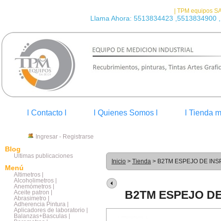
| TPM equipos SA
Llama Ahora: 5513834423 ,5513834900 ,
l Contacto l
l Quienes Somos l
l Tienda m
Ingresar
-
Registrarse
Blog
Últimas publicaciones
Inicio
>
Tienda
> B2TM ESPEJO DE IN
Menú
Altimetros |
Alcoholimetros |
Anemómetros |
B2TM ESPEJO D
Aceite patron |
Abrasimetro |
Adherencia Pintura |
Aplicadores de laboratorio |
Balanzas+Basculas |