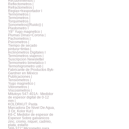
Recubrimientos |
Reflectometros |
Refractometros |
Reglas+trasportador I
Termómetros |
Termómetros |
Torquimetros |
Sonometros((Ruido)) |
Plastometro I
Y8* Yugo magnetico |
Plumas Dinas+Corona |
Pachometros |
Psicometros |
Tiempo de secado
pintura+tintas |
Inclinómetros Digitales I
Termómetros viajeros |
Suscripcion Newsletter
Termometro bimetalico I
Termohigrometro usb |
Fabricante de Productos Byk-
Gardner en México
Publicaciones |
Tensiómetros |
Yugo magnetico |
Vibrometros |
Viscosimetros |
Mitutoyo 547-401A - Medidor
de espesor digital de 0-12
mm |
KOLORKUT: Pasta
Marcadora De Nivel De Agua,
3 Oz, Kolor Kut |
K6-C Medidor de espesor de
Espesor Sobre galvánicos
zinc, cromo, níquel, cadmio,
plata, estaño
568-371* Micrometro para