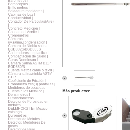
Barometros |
Boroscopios |
Brillo metros |
Soldadura medidores |
Cabinas de Luz |
Conductividad |
Contador De Particulas(Aire)
|
Concreto Medicion |
Calidad del Aceite I
Cronometros |
Cámaras
uv,salina,condensacion |
Camara de Niebla salina
BGD882S/BGD883S
Calibradores de plastico |
Compactacion de Suelo |
Ceras Denninson I
Cámara Salina ASTM B117
BGD880/S
Cuenta Metros cable o textil |
Cámara salina/niebla ASTM
B117
Coeficiente de Fricción |
Cronometro tres(3) pantallas |
Medidores de opacidad |
Más productos:
Cuenta hilos Metalico |
Densímetros |
Distanciómetros |
Detector de Porosidad en
metales |
DELMHORST En México |
catalogo
Durómetros |
Detector de Metales |
Detector/ Medidores De
gases |
Detector de Flujo